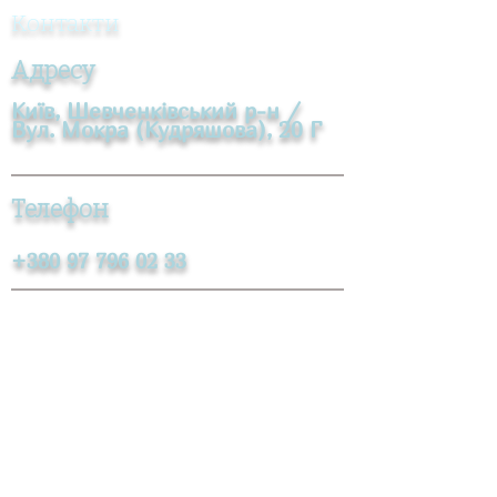
Контакти
Адресу
Київ, Шевченківський р-н /
Вул. Мокра (Кудряшова), 20 Г
Телефон
+380 97 796 02 33
Е-пошта
info@academy-sg.com
Соціальні